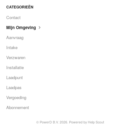
CATEGORIEËN
Contact
Mijn Omgeving
Aanvraag
Intake
Verzwaren
Installatie
Laadpunt
Laadpas
Vergoeding
Abonnement
©
PowerD B.V.
2026.
Powered by
Help Scout