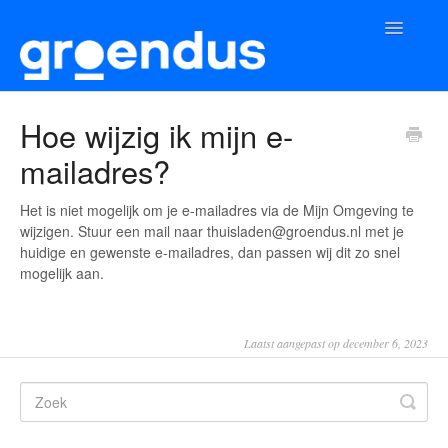
Toggle
Navigatio
Home
Hoe wijzig ik mijn e-
mailadres?
App
Laadpunt
Het is niet mogelijk om je e-mailadres via de Mijn Omgeving te
wijzigen. Stuur een mail naar thuisladen@groendus.nl met je
huidige en gewenste e-mailadres, dan passen wij dit zo snel
mogelijk aan.
Laatst aangepast op december 6, 2023