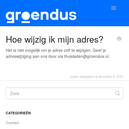
Toggle
Navigatio
Home
Hoe wijzig ik mijn adres?
App
Het is niet mogelijk om je adres zelf te wijzigen. Geef je
adreswijziging aan ons door via thuisladen@groendus.nl.
Laadpunt
Laatst aangepast op december 6, 2023
CATEGORIEËN
Contact